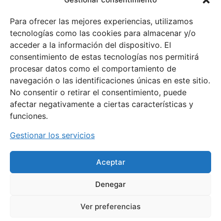
Para ofrecer las mejores experiencias, utilizamos
Mapa
Licencias
inicio
Web
tecnologías como las cookies para almacenar y/o
Licencia federativa
Federación
acceder a la información del dispositivo. El
Deporte recreativo
Clubes
consentimiento de estas tecnologías nos permitirá
Licencia escolar
Deportes
procesar datos como el comportamiento de
Textos Legales
Actualidad
navegación o las identificaciones únicas en este sitio.
Política de privacidad
No consentir o retirar el consentimiento, puede
Contacto
Aviso legal
afectar negativamente a ciertas características y
Documentos
Política de cookies
funciones.
Voluntariado
Gestionar los servicios
Mujer y
deporte
Aceptar
Denegar
Ver preferencias