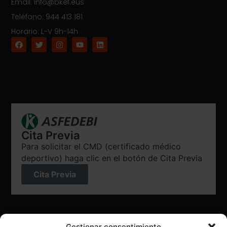
Email: info@bkef.eus
Teléfono: 944 413 181
Horario: L-V 9h-14h
Cita Previa
Para solicitar el CMD (certificado médico
deportivo) haga clic en el botón de Cita Previa
Cita Previa
Gestionar consentimiento