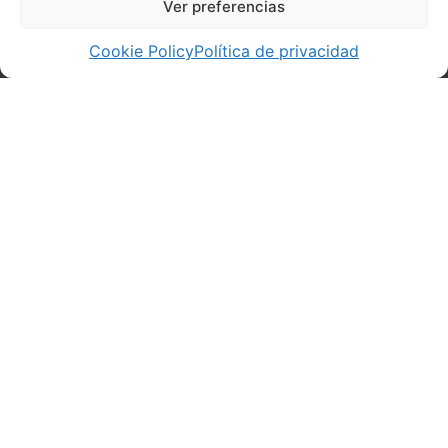
Ver preferencias
Cookie Policy
Política de privacidad
Dónde Estamos
Martín Barua Picaza, 27, 4º pta, 48003 Bilbao (Miribilla)
Email: info@bkef.eus
Teléfono: 944 413 181
Horario: L-V 9h-14h