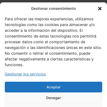
Gestionar consentimiento
enero 16, 2023
Para ofrecer las mejores experiencias, utilizamos
Categorías
tecnologías como las cookies para almacenar y/o
acceder a la información del dispositivo. El
Actividades deporte recreativo o iniciación
consentimiento de estas tecnologías nos permitirá
Actualidad
procesar datos como el comportamiento de
Atletismo
navegación o las identificaciones únicas en este sitio.
Campeonatos
No consentir o retirar el consentimiento, puede
Competiciones oficiales
afectar negativamente a ciertas características y
Deporte escolar
funciones.
Deporte recreativo
Formación
Gestionar los servicios
Hípica
Montaña
Aceptar
Mujer y deporte
Sin categoría
Denegar
Últimos resultados