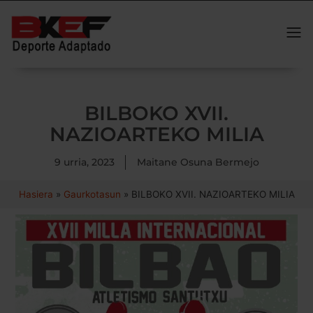
BILBOKO XVII.
NAZIOARTEKO MILIA
9 urria, 2023
Maitane Osuna Bermejo
Hasiera
»
Gaurkotasun
»
BILBOKO XVII. NAZIOARTEKO MILIA