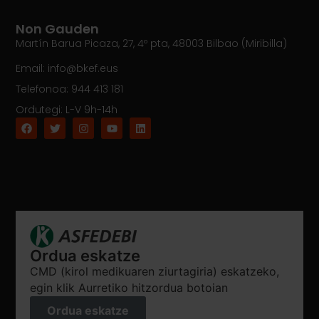
Non Gauden
Martín Barua Picaza, 27, 4º pta, 48003 Bilbao (Miribilla)
Email: info@bkef.eus
Telefonoa: 944 413 181
Ordutegi: L-V 9h-14h
Ordua eskatze
CMD (kirol medikuaren ziurtagiria) eskatzeko,
egin klik Aurretiko hitzordua botoian
Ordua eskatze