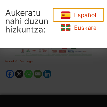
Aukeratu
Español
nahi duzun
Euskara
hizkuntza:
Horario-1
Descarga