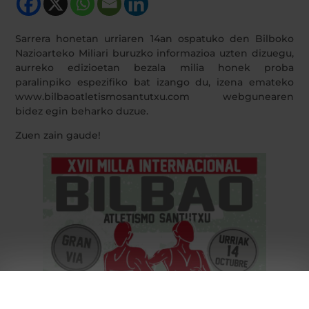
Sarrera honetan urriaren 14an ospatuko den Bilboko
Nazioarteko Miliari buruzko informazioa uzten dizuegu,
aurreko edizioetan bezala milia honek proba
paralinpiko espezifiko bat izango du, izena emateko
www.bilbaoatletismosantutxu.com webgunearen
bidez egin beharko duzue.
Zuen zain gaude!