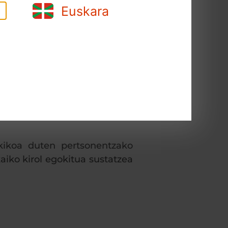
Euskara
xapelketaren edizio berri bat
rte-hartzaileak bilduko ditu
ikikoa duten pertsonentzako
aiko kirol egokitua sustatzea