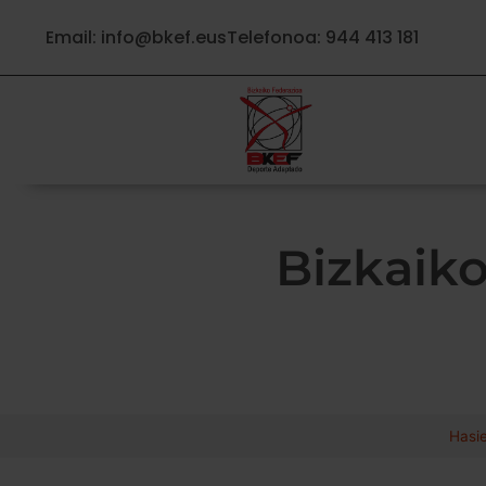
Email: info@bkef.eus
Telefonoa: 944 413 181
Bizkaiko
Hasi