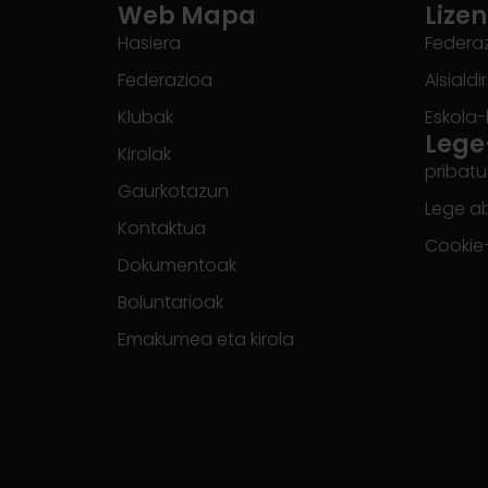
Web Mapa
Lizen
Hasiera
Federaz
Federazioa
Aisialdi
Klubak
Eskola-
Lege
Kirolak
pribatu
Gaurkotazun
Lege a
Kontaktua
Cookie
Dokumentoak
Boluntarioak
Emakumea eta kirola