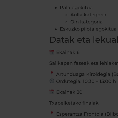
Pala egokitua
Aulki kategoria
Oin kategoria
Eskuzko pilota egokitua
Datak eta lekua
Ekainak 6
Sailkapen faseak eta lehiak
Artunduaga Kiroldegia (Ba
Ordutegia: 10:30 – 13:00 h
Ekainak 20
Txapelketako finalak.
Esperantza Frontoia (Bilbo