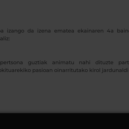
koa izango da izena ematea ekainaren 4a baino
liz:
pertsona guztiak animatu nahi dituzte parte
kituarekiko pasioan oinarritutako kirol jardunaldi