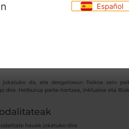
un
Español
ederazioak Bizkaiko Pala eta Pilota Egokituaren T
du honek hainbat kategoria eta modalitatetako pa
n jokatuko da, eta desgaitasun fisikoa zein ps
o dira. Helburua parte-hartzea, inklusioa eta Bizk
odalitateak
dalitate hauek jokatuko dira: