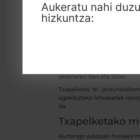
Aukeratu nahi duz
hizkuntza:
Bizkaiko Kirol Egokituaren F
antolatuko du. Kirol hitzor
ekainaren 6an eta 20an.
Txapelketa bi jardunaldita
egokitutako lehiaketak izang
da.
Txapelketako m
Aurtengo edizioan honako mo