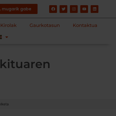
n, mugarik gabe
Kirolak
Gaurkotasun
Kontaktua
okituaren
elketa