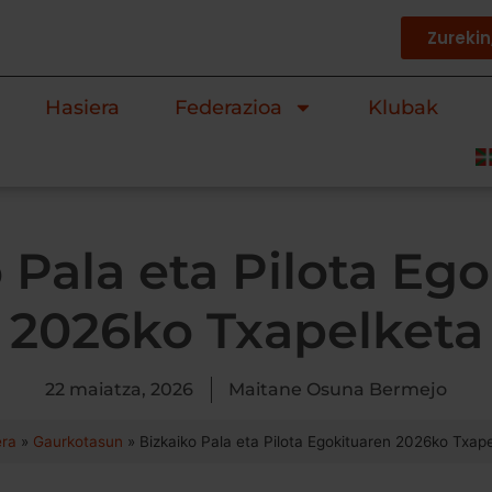
Zureki
Hasiera
Federazioa
Klubak
 Pala eta Pilota Eg
2026ko Txapelketa
22 maiatza, 2026
Maitane Osuna Bermejo
era
»
Gaurkotasun
»
Bizkaiko Pala eta Pilota Egokituaren 2026ko Txap