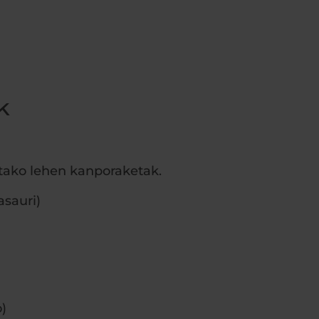
k
etako lehen kanporaketak.
sauri)
)