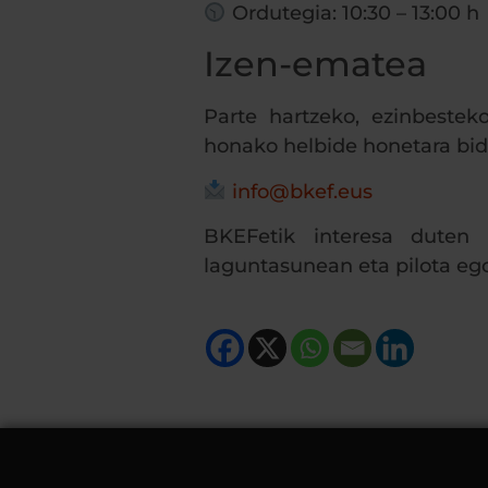
Ordutegia: 10:30 – 13:00 h
Izen-ematea
Parte hartzeko, ezinbeste
honako helbide honetara bida
info@bkef.eus
BKEFetik interesa duten 
laguntasunean eta pilota ego