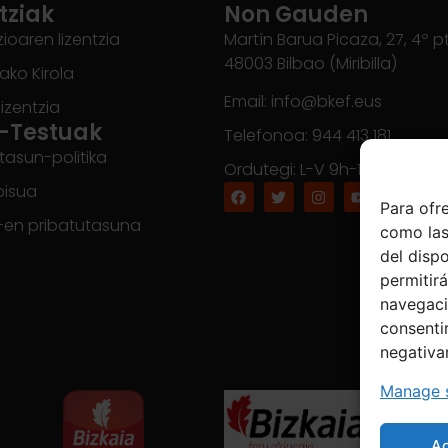
tziak
Non Gauden
ioaren lizentzia
Martín Barua Picaza, 27, 4º p
48003 Bilbao (Miribilla)
rako Kirola
Email: info@bkef.eus
lizentzia
-Testuak
Telefonoa: 944 413 181
tasun-politika
Ordutegi: L-V 9h-14h
bisua
Para ofr
-en pribatutasuna
como las
del disp
permitir
navegació
consentir
negativa
Manage s
A