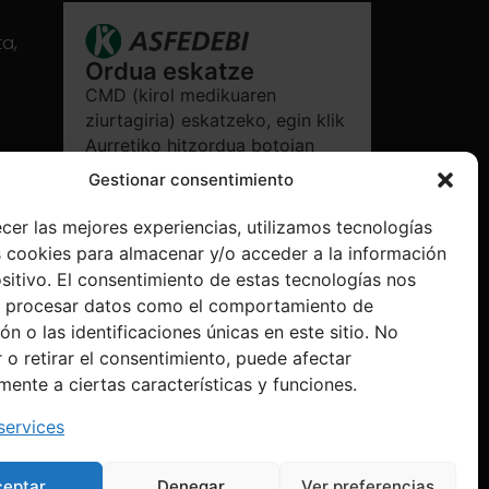
ta,
Ordua eskatze
CMD (kirol medikuaren
ziurtagiria) eskatzeko, egin klik
Aurretiko hitzordua botoian
Ordua eskatze
Gestionar consentimiento
ecer las mejores experiencias, utilizamos tecnologías
 cookies para almacenar y/o acceder a la información
ositivo. El consentimiento de estas tecnologías nos
á procesar datos como el comportamiento de
n o las identificaciones únicas en este sitio. No
 o retirar el consentimiento, puede afectar
mente a ciertas características y funciones.
ervices
ceptar
Denegar
Ver preferencias