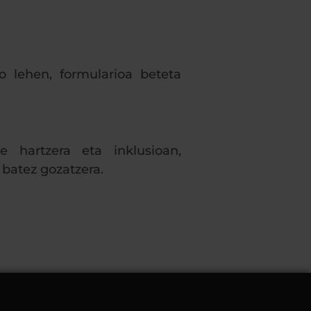
 lehen, formularioa beteta
 hartzera eta inklusioan,
 batez gozatzera.