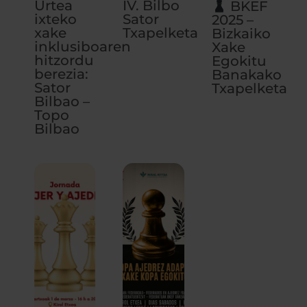
Urtea
IV. Bilbo
BKEF
ixteko
Sator
2025 –
xake
Txapelketa
Bizkaiko
inklusiboaren
Xake
hitzordu
Egokitu
berezia:
Banakako
Sator
Txapelketa
Bilbao –
Topo
Bilbao