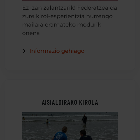
Ez izan zalantzarik! Federatzea da
zure kirol-esperientzia hurrengo
mailara eramateko modurik
onena
Informazio gehiago
AISIALDIRAKO KIROLA