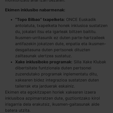
monitorizatu ahal izan dezaten.
Ekimen inklusibo nabarmenak:
“Topo Bilbao” txapelketa:
ONCE Euskadik
antolatuta, txapelketa honek inklusioa sustatzen
du, jokalari itsu eta igarleak biltzen baititu.
Ikusmen-urritasunik ez duten parte-hartzaileek
antifazekin jokatzen dute, enpatia eta ikusmen-
desgaitasuna duten pertsonek dituzten
zailtasunak ulertzea sustatuz.
Xake inklusiboko programak:
Silla Xake Klubak
dibertsitate funtzionala duten pertsonei
zuzendutako programak inplementatu ditu,
xakearen bidez integrazioa sustatzen duten
tailerrak eta jarduerak eskainiz.
Ekimen eta egokitzapen horiek xakearen izaera
inklusiboa azpimarratzen dute, guztiontzako kirol
irisgarria dela erakutsiz, ikusmen-gaitasunak alde
batera utzita.