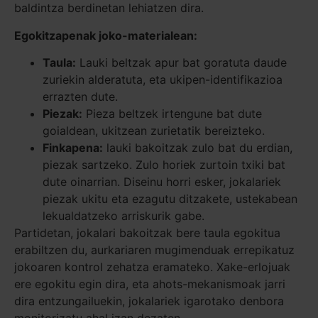
baldintza berdinetan lehiatzen dira.
Egokitzapenak joko-materialean:
Taula:
Lauki beltzak apur bat goratuta daude
zuriekin alderatuta, eta ukipen-identifikazioa
errazten dute.
Piezak:
Pieza beltzek irtengune bat dute
goialdean, ukitzean zurietatik bereizteko.
Finkapena:
lauki bakoitzak zulo bat du erdian,
piezak sartzeko. Zulo horiek zurtoin txiki bat
dute oinarrian. Diseinu horri esker, jokalariek
piezak ukitu eta ezagutu ditzakete, ustekabean
lekualdatzeko arriskurik gabe.
Partidetan, jokalari bakoitzak bere taula egokitua
erabiltzen du, aurkariaren mugimenduak errepikatuz
jokoaren kontrol zehatza eramateko. Xake-erlojuak
ere egokitu egin dira, eta ahots-mekanismoak jarri
dira entzungailuekin, jokalariek igarotako denbora