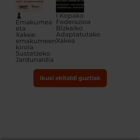
I Kopako
Federazioa
Emakumea
Bizkaiko
eta
Adaptatutako
Xakea:
Xakea
emakumeen
kirola
Sustatzeko
Jardunaldia
Ikusi ekitaldi guztiak