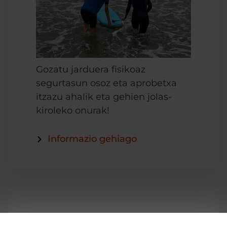
Gozatu jarduera fisikoaz
segurtasun osoz eta aprobetxa
itzazu ahalik eta gehien jolas-
kiroleko onurak!
Informazio gehiago
ESKOLA-KIROLA