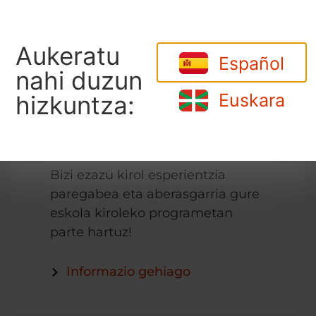
Aukeratu
Español
nahi duzun
Euskara
hizkuntza:
Bizi ezazu kirol esperientzia
paregabea eta aberasgarria gure
eskola kiroleko programetan
parte hartuz!
Informazio gehiago