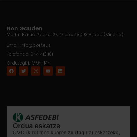
Non Gauden
Martín Barua Picaza, 27, 4º pta, 48003 Bilbao (Miribilla)
Email: info@bkef.eus
Telefonoa: 944 413 181
Ordutegi: L-V 9h-14h
Ordua eskatze
CMD (kirol medikuaren ziurtagiria) eskatzeko,