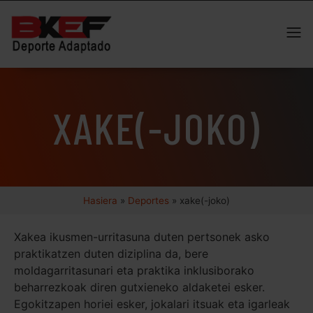
XAKE(-JOKO)
Hasiera
»
Deportes
»
xake(-joko)
Xakea ikusmen-urritasuna duten pertsonek asko
praktikatzen duten diziplina da, bere
moldagarritasunari eta praktika inklusiborako
beharrezkoak diren gutxieneko aldaketei esker.
Egokitzapen horiei esker, jokalari itsuak eta igarleak