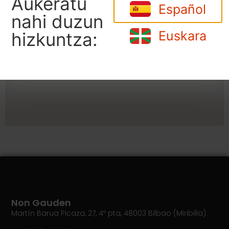
Aukeratu
Español
nahi duzun
Euskara
hizkuntza:
Non Gauden
Martín Barua Picaza, 27, 4º pta, 48003 Bilbao (Miribilla)