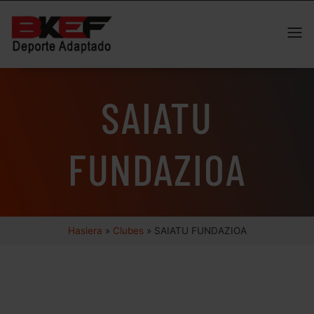
SAIATU
FUNDAZIOA
Hasiera
»
Clubes
»
SAIATU FUNDAZIOA