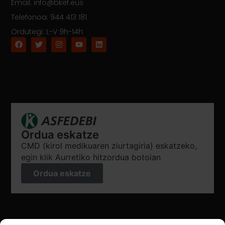
Email: info@bkef.eus
Telefonoa: 944 413 181
Ordutegi: L-V 9h-14h
Ordua eskatze
CMD (kirol medikuaren ziurtagiria) eskatzeko,
egin klik Aurretiko hitzordua botoian
Ordua eskatze