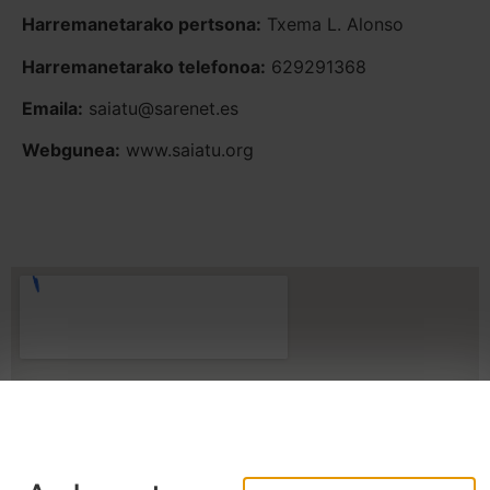
Harremanetarako pertsona:
Txema L. Alonso
Harremanetarako telefonoa:
629291368
Emaila:
saiatu@sarenet.es
Webgunea:
www.saiatu.org