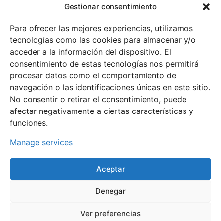
Gestionar consentimiento
Web
Lizentziak
Hasiera
Para ofrecer las mejores experiencias, utilizamos
Mapa
Federazioaren lizentzia
Federazioa
tecnologías como las cookies para almacenar y/o
Aisialdirako Kirola
acceder a la información del dispositivo. El
Klubak
Eskola-lizentzia
consentimiento de estas tecnologías nos permitirá
Kirolak
Lege-Testuak
procesar datos como el comportamiento de
Gaurkotazun
pribatutasun-politika
navegación o las identificaciones únicas en este sitio.
Kontaktua
Lege abisua
No consentir o retirar el consentimiento, puede
Dokumentoak
afectar negativamente a ciertas características y
Cookie-en pribatutasuna
funciones.
Boluntarioak
Emakumea eta
Manage services
kirola
Aceptar
Denegar
Ver preferencias