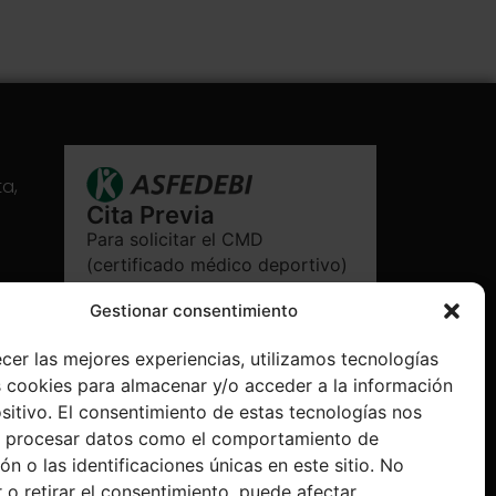
ta,
Cita Previa
Para solicitar el CMD
(certificado médico deportivo)
haga clic en el botón de Cita
Gestionar consentimiento
Previa
Cita Previa
ecer las mejores experiencias, utilizamos tecnologías
 cookies para almacenar y/o acceder a la información
ositivo. El consentimiento de estas tecnologías nos
á procesar datos como el comportamiento de
n o las identificaciones únicas en este sitio. No
 o retirar el consentimiento, puede afectar