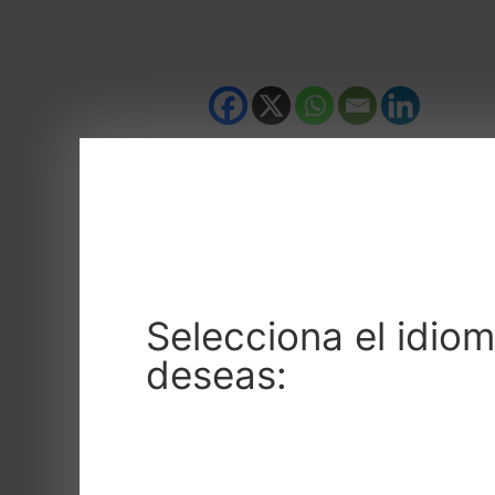
Con un año de retraso por l
2020, desde la FDAB-BKEF q
cariño, aquí os dejamos un 
cuales podréis encontrar a l
representarán en modalidades
piragüismo entre las 23 disc
Selecciona el idio
deseas: