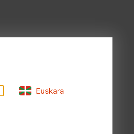
juegos paralimpicos de Tokio
todo nuestro apoyo, animo y
 esta paralimpiada entre los
territorio Bizkaino y que nos
to en silla de ruedas, Remo y
Euskara