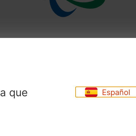
a pandemia de la Covid 19 hoy darán comienzo los 
ueremos enviar a todos nuestros representantes 
listado de todos los representantes Españoles en
os deportistas que actualmente residen en nuestro 
 como el Triatlón, el tenis de mesa, el Balonces
iplinas deportivas que competirán en Tokyo 2020.
ma que
Español