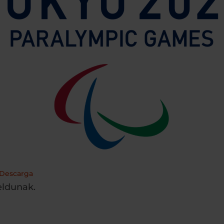
Descarga
eldunak.