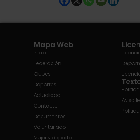
Mapa Web
Lice
inicio
Licenci
Federación
Deporte
Clubes
Licenci
Text
Deportes
Polític
Actualidad
Aviso l
Contacto
Polític
Documentos
Voluntariado
Mujer y deporte